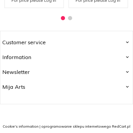
For price please Log in
For price please Log in
Customer service
Information
Newsletter
Mija Arts
mijaarts@yahoo.com
Cookie's information
|
oprogramowanie sklepu internetowego
RedCart.pl