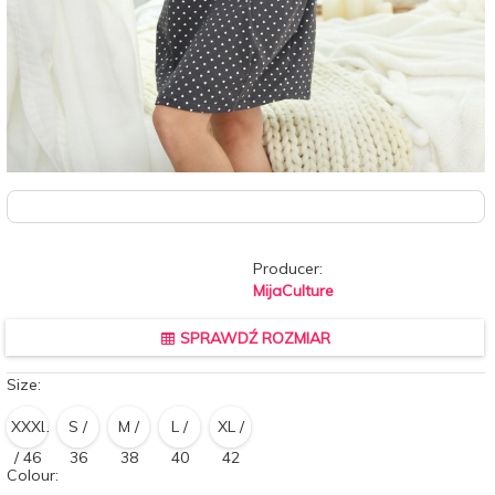
Producer:
MijaCulture
SPRAWDŹ ROZMIAR
Size:
XXXL
S /
M /
L /
XL /
/ 46
36
38
40
42
Colour: