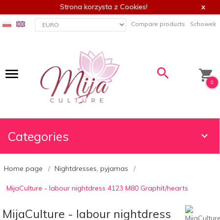
Strona korzysta z Cookies!
x
currency_h
Compare products
Schowek
0
Categories
Home page
Nightdresses, pyjamas
MijaCulture - labour nightdress 4123 M80 Graphit/hearts
MijaCulture - labour nightdress