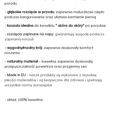
porodu
-
głębokie rozcięcie w przodu:
zapewnia maluszkowi ciepło
podczas kangurowania oraz ułatwia karmienie piersią
-
koszula idealna
do konatktu
" skóra do skóry"
po porodzie
-
rozcięcia zapinane na napy
: gwarantują wygodę podaczs
zapinania koszuli
- wygodny/modny krój:
zapewnia doskonały komfort
noszenia
-
naturalny materiał
– bawełna zapewnia doskonałą
przepuszczalność powietrza oraz przyjemny sen
-
Made in EU
- nasze produkty są wykonane z wysokiej
jakości materiałów i są bezpieczne dla zdrowia i spełniają
wszystkie normy europejskie
- skład: 100% bawełna