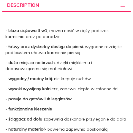
DESCRIPTION
- bluza ciążowa 3 w1
, można nosić w ciąży, podczas
karmienia oraz po porodzie
- łatwy oraz dyskretny dostęp do piersi:
wygodne rozcięcie
pod biustem ułatwia karmienie piersią
- dużo miejsca na brzuch:
dzięki miękkiemu i
dopasowującemu się materiałowi
-
wygodny / modny krój:
nie krepuje ruchów
-
wysoki wywijany kołnierz,
zapewni ciepło w chłodne dni
- pasuje do getrów lub legginsów
-
funkcjonalne kieszenie
- ściągacz
od dołu
zapewnia doskonałe przyleganie do ciała
- naturalny materiał-
bawełna zapewnia doskonałą