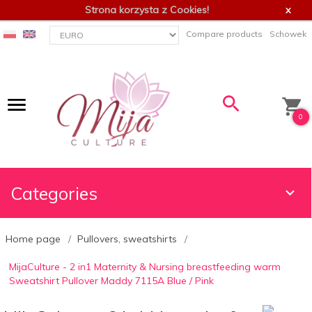
Strona korzysta z Cookies!
x
currency_h
Compare products
Schowek
0
Categories
Home page
Pullovers, sweatshirts
MijaCulture - 2 in1 Maternity & Nursing breastfeeding warm
Sweatshirt Pullover Maddy 7115A Blue / Pink