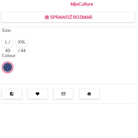
MijaCulture
SPRAWDŹ ROZMIAR
Size:
L /
XXL
40
/ 44
Colour: